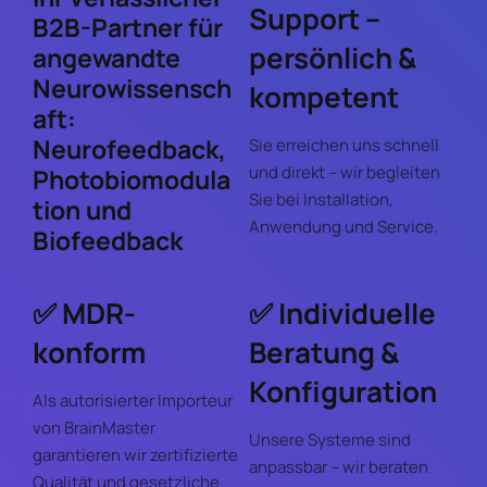
Support –
B2B-Partner für
persönlich &
angewandte
Neurowissensch
kompetent
aft:
Neurofeedback,
Sie erreichen uns schnell
und direkt – wir begleiten
Photobiomodula
Sie bei Installation,
tion und
Anwendung und Service.
Biofeedback
✅ MDR-
✅ Individuelle
konform
Beratung &
Konfiguration
Als autorisierter Importeur
von BrainMaster
Unsere Systeme sind
garantieren wir zertifizierte
anpassbar – wir beraten
Qualität und gesetzliche