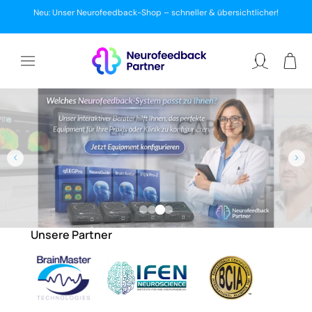
ZUM
Neu: Unser Neurofeedback-Shop – schneller & übersichtlicher!
INHALT
Warenkor
Einloggen
Unsere Partner