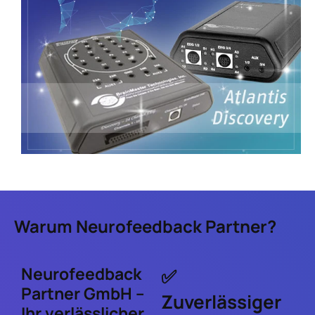
Warum Neurofeedback Partner?
Neurofeedback
✅
Partner GmbH –
Zuverlässiger
Ihr verlässlicher