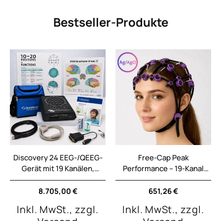
Bestseller-Produkte
Discovery 24 EEG-/QEEG-
Free-Cap Peak
Gerät mit 19 Kanälen,
Performance – 19-Kanal
BrainAvatar 4.0 Acquisition
EEG/QEEG Haube,
und integriertem
semitrocken, Ag/AgCl
Normaler
8.705,00 €
Normaler
651,26 €
Preis
Preis
Impedanzmesser
Inkl. MwSt., zzgl.
Inkl. MwSt., zzgl.